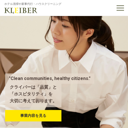
ホテル清掃や家事代行・ハウスクリーニング
"Clean communities, healthy citizens."
"Clean communities, healthy citizens."
"Clean communities, healthy citizens."
"Clean communities, healthy citizens."
クライバーは「品質」と
Kleiber considers
Kleiber considers
「ホスピタリティ」を
quality and hospitality to be of
quality and hospitality to be of
大切に考えております。
great importance.
great importance.
事業内容を見る
View Our Services
View Our Services